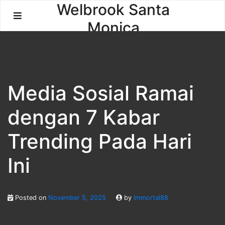
Skip
Welbrook Santa
to
Monica
content
Media Sosial Ramai
dengan 7 Kabar
Trending Pada Hari
Ini
Posted on
November 5, 2025
by
Immortal88