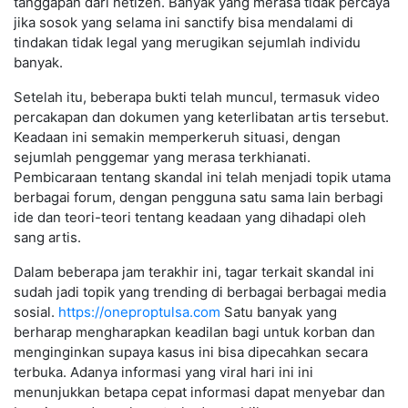
tanggapan dari netizen. Banyak yang merasa tidak percaya
jika sosok yang selama ini sanctify bisa mendalami di
tindakan tidak legal yang merugikan sejumlah individu
banyak.
Setelah itu, beberapa bukti telah muncul, termasuk video
percakapan dan dokumen yang keterlibatan artis tersebut.
Keadaan ini semakin memperkeruh situasi, dengan
sejumlah penggemar yang merasa terkhianati.
Pembicaraan tentang skandal ini telah menjadi topik utama
berbagai forum, dengan pengguna satu sama lain berbagi
ide dan teori-teori tentang keadaan yang dihadapi oleh
sang artis.
Dalam beberapa jam terakhir ini, tagar terkait skandal ini
sudah jadi topik yang trending di berbagai berbagai media
sosial.
https://oneproptulsa.com
Satu banyak yang
berharap mengharapkan keadilan bagi untuk korban dan
menginginkan supaya kasus ini bisa dipecahkan secara
terbuka. Adanya informasi yang viral hari ini ini
menunjukkan betapa cepat informasi dapat menyebar dan