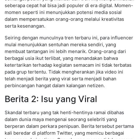
seberapa cepat hal bisa jadi populer di era digital. Momen-
momen seperti ini menunjukkan potensi media sosial
dalam mempersatukan orang-orang melalui kreativitas
serta kesenangan.
Seiring dengan munculnya tren terbaru ini, para influencer
mulai menunjukkan sentuhan mereka sendiri, yang
membuat tantangan ini lebih menarik. Orang-orang dari
berbagai usia ikut terlibat, yang menandakan bahwa
ketertarikan terhadap kegiatan semacam ini tidak terbatas
pada grup tertentu. Tidak mengherankan jika video ini
telah menjadi berita yang viral serta menjadi bahan
perbincangan hangat dalam kalangan netizen.
Berita 2: Isu yang Viral
Skandal terbaru yang tak henti-hentinya ramai dibahas
dalam dunia maya mengenai seorang selebriti yang
berperan dalam perkara penipuan. Berita tersebut pertama
kali beredar di platform Twitter, yang memicu berbagai