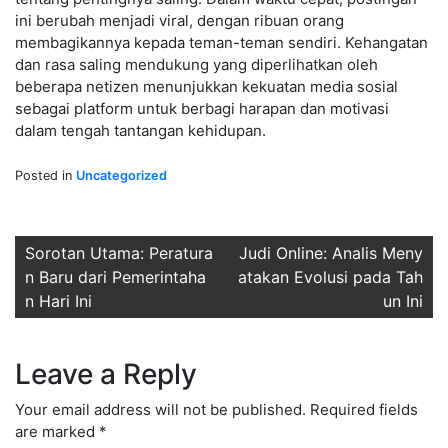
ini berubah menjadi viral, dengan ribuan orang
membagikannya kepada teman-teman sendiri. Kehangatan
dan rasa saling mendukung yang diperlihatkan oleh
beberapa netizen menunjukkan kekuatan media sosial
sebagai platform untuk berbagi harapan dan motivasi
dalam tengah tantangan kehidupan.
Posted in
Uncategorized
Post
Sorotan Utama: Peratura
Judi Online: Analis Meny
n Baru dari Pemerintaha
atakan Evolusi pada Tah
navigation
n Hari Ini
un Ini
Leave a Reply
Your email address will not be published.
Required fields
are marked
*