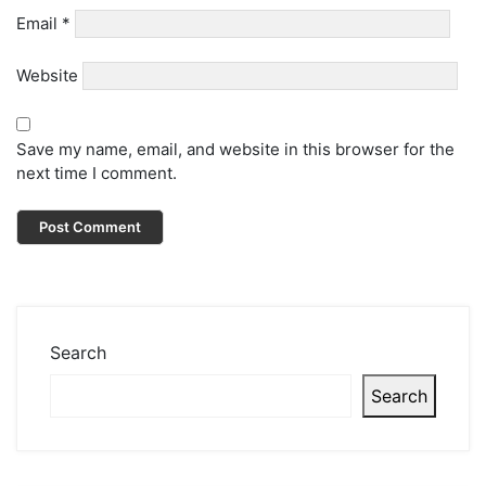
Email
*
Website
Save my name, email, and website in this browser for the
next time I comment.
Search
Search