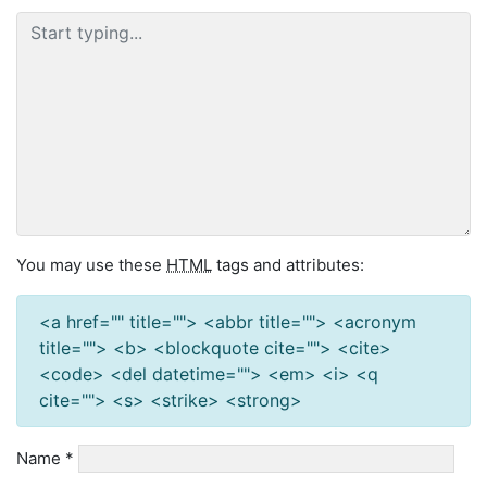
You may use these
HTML
tags and attributes:
<a href="" title=""> <abbr title=""> <acronym
title=""> <b> <blockquote cite=""> <cite>
<code> <del datetime=""> <em> <i> <q
cite=""> <s> <strike> <strong>
Name
*