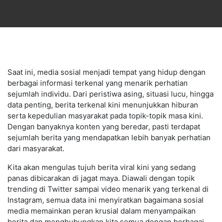
Saat ini, media sosial menjadi tempat yang hidup dengan
berbagai informasi terkenal yang menarik perhatian
sejumlah individu. Dari peristiwa asing, situasi lucu, hingga
data penting, berita terkenal kini menunjukkan hiburan
serta kepedulian masyarakat pada topik-topik masa kini.
Dengan banyaknya konten yang beredar, pasti terdapat
sejumlah berita yang mendapatkan lebih banyak perhatian
dari masyarakat.
Kita akan mengulas tujuh berita viral kini yang sedang
panas dibicarakan di jagat maya. Diawali dengan topik
trending di Twitter sampai video menarik yang terkenal di
Instagram, semua data ini menyiratkan bagaimana sosial
media memainkan peran krusial dalam menyampaikan
berita dan menghubungkan kita semua dengan berbagai