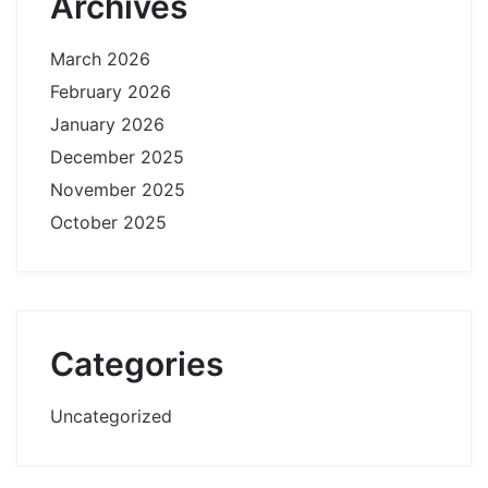
Archives
March 2026
February 2026
January 2026
December 2025
November 2025
October 2025
Categories
Uncategorized