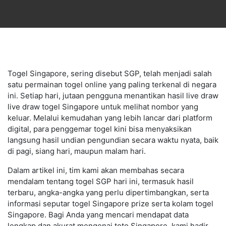
Togel Singapore, sering disebut SGP, telah menjadi salah
satu permainan togel online yang paling terkenal di negara
ini. Setiap hari, jutaan pengguna menantikan hasil live draw
live draw togel Singapore untuk melihat nombor yang
keluar. Melalui kemudahan yang lebih lancar dari platform
digital, para penggemar togel kini bisa menyaksikan
langsung hasil undian pengundian secara waktu nyata, baik
di pagi, siang hari, maupun malam hari.
Dalam artikel ini, tim kami akan membahas secara
mendalam tentang togel SGP hari ini, termasuk hasil
terbaru, angka-angka yang perlu dipertimbangkan, serta
informasi seputar togel Singapore prize serta kolam togel
Singapore. Bagi Anda yang mencari mendapat data
lengkap dan akurat mengenai toto Singapore, kami hadir