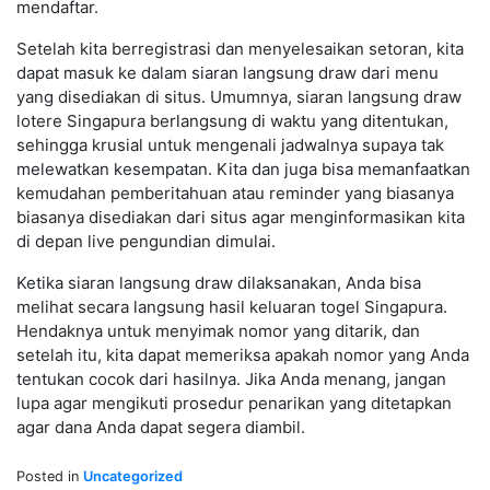
mendaftar.
Setelah kita berregistrasi dan menyelesaikan setoran, kita
dapat masuk ke dalam siaran langsung draw dari menu
yang disediakan di situs. Umumnya, siaran langsung draw
lotere Singapura berlangsung di waktu yang ditentukan,
sehingga krusial untuk mengenali jadwalnya supaya tak
melewatkan kesempatan. Kita dan juga bisa memanfaatkan
kemudahan pemberitahuan atau reminder yang biasanya
biasanya disediakan dari situs agar menginformasikan kita
di depan live pengundian dimulai.
Ketika siaran langsung draw dilaksanakan, Anda bisa
melihat secara langsung hasil keluaran togel Singapura.
Hendaknya untuk menyimak nomor yang ditarik, dan
setelah itu, kita dapat memeriksa apakah nomor yang Anda
tentukan cocok dari hasilnya. Jika Anda menang, jangan
lupa agar mengikuti prosedur penarikan yang ditetapkan
agar dana Anda dapat segera diambil.
Posted in
Uncategorized