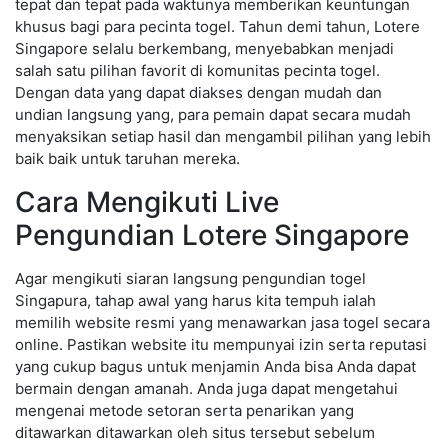
tepat dan tepat pada waktunya memberikan keuntungan
khusus bagi para pecinta togel. Tahun demi tahun, Lotere
Singapore selalu berkembang, menyebabkan menjadi
salah satu pilihan favorit di komunitas pecinta togel.
Dengan data yang dapat diakses dengan mudah dan
undian langsung yang, para pemain dapat secara mudah
menyaksikan setiap hasil dan mengambil pilihan yang lebih
baik baik untuk taruhan mereka.
Cara Mengikuti Live
Pengundian Lotere Singapore
Agar mengikuti siaran langsung pengundian togel
Singapura, tahap awal yang harus kita tempuh ialah
memilih website resmi yang menawarkan jasa togel secara
online. Pastikan website itu mempunyai izin serta reputasi
yang cukup bagus untuk menjamin Anda bisa Anda dapat
bermain dengan amanah. Anda juga dapat mengetahui
mengenai metode setoran serta penarikan yang
ditawarkan ditawarkan oleh situs tersebut sebelum