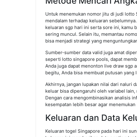
Metode Mencari Angk
Untuk menemukan nomor jitu di judi lotto
mendalam terhadap keluaran sebelumnya. D
keluaran sgp hari ini serta sore ini, kam
sering muncul. Selain itu, memantau nom
bisa menjadi strategi yang menguntungkan
Sumber-sumber data valid juga amat diper
seperti lotto singapore pools, dapat memb
Anda juga dapat menonton live draw sgp ag
begitu, Anda bisa membuat putusan yang l
Akhirnya, jangan lupakan nilai dari naluri
keluar bisa dipengaruhi oleh variabel lain
Dengan cara mengombinasikan analisis info
kesempatan lebih besar agar menemukan no
Keluaran dan Data Kelu
Keluaran togel Singapore pada hari ini sun