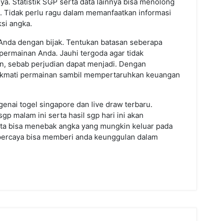
ya. Statistik SGP serta data lainnya bisa menolong
. Tidak perlu ragu dalam memanfaatkan informasi
ksi angka.
nda dengan bijak. Tentukan batasan seberapa
permainan Anda. Jauhi tergoda agar tidak
n, sebab perjudian dapat menjadi. Dengan
ikmati permainan sambil mempertaruhkan keuangan
enai togel singapore dan live draw terbaru.
p malam ini serta hasil sgp hari ini akan
rta bisa menebak angka yang mungkin keluar pada
rpercaya bisa memberi anda keunggulan dalam