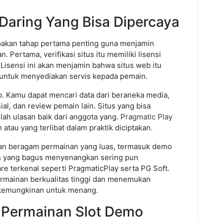
Daring Yang Bisa Dipercaya
upakan tahap pertama penting guna menjamin
Pertama, verifikasi situs itu memiliki lisensi
 Lisensi ini akan menjamin bahwa situs web itu
 untuk menyediakan servis kepada pemain.
b. Kamu dapat mencari data dari beraneka media,
al, dan review pemain lain. Situs yang bisa
ah ulasan baik dari anggota yang.
Pragmatic Play
tau yang terlibat dalam praktik diciptakan.
ikan beragam permainan yang luas, termasuk demo
tus yang bagus menyenangkan sering pun
 terkenal seperti PragmaticPlay serta PG Soft.
ermainan berkualitas tinggi dan menemukan
 kemungkinan untuk menang.
 Permainan Slot Demo