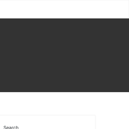
Search