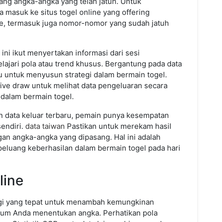
ang angka-angka yang telah jatuh. Untuk
a masuk ke situs togel online yang offering
ore, termasuk juga nomor-nomor yang sudah jatuh
i ini ikut menyertakan informasi dari sesi
jari pola atau trend khusus. Bergantung pada data
 untuk menyusun strategi dalam bermain togel.
live draw untuk melihat data pengeluaran secara
dalam bermain togel.
 data keluar terbaru, pemain punya kesempatan
endiri.
data taiwan
Pastikan untuk merekam hasil
n angka-angka yang dipasang. Hal ini adalah
peluang keberhasilan dalam bermain togel pada hari
line
egi yang tepat untuk menambah kemungkinan
lum Anda menentukan angka. Perhatikan pola