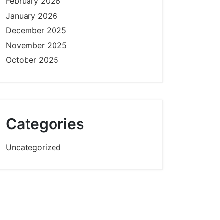
February 2026
January 2026
December 2025
November 2025
October 2025
Categories
Uncategorized